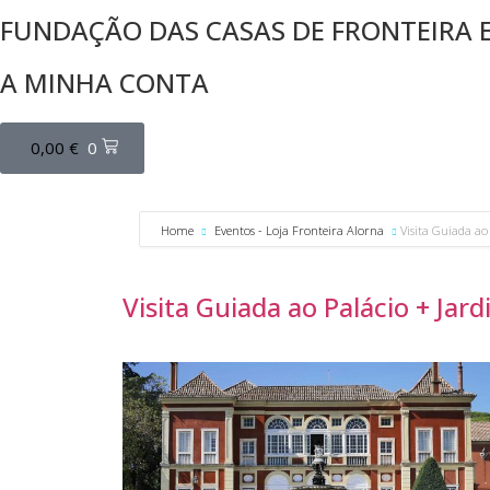
FUNDAÇÃO DAS CASAS DE FRONTEIRA 
A MINHA CONTA
0,00
€
0
Home
Eventos - Loja Fronteira Alorna
Visita Guiada ao
Visita Guiada ao Palácio + Jar