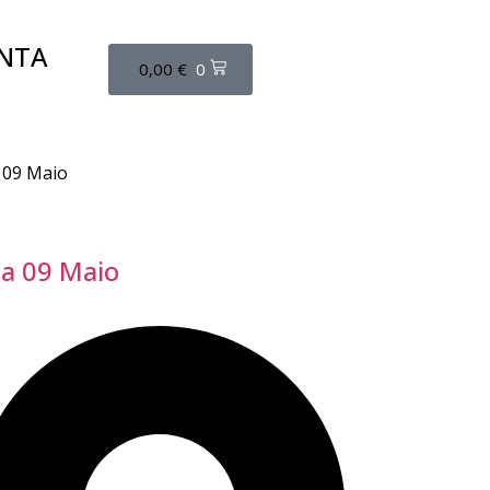
NTA
0,00
€
0
 09 Maio
ia 09 Maio