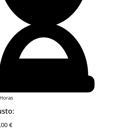
 Horas
sto:
,00
€